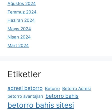
Ağustos 2024
Temmuz 2024
Haziran 2024
Mayıs 2024
Nisan 2024
Mart 2024
Etiketler
adresi betorro
Betorro
Betorro Adresi
betorro bahis
betorro avantajları
betorro bahis sitesi