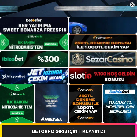
×
BETORRO GİRİŞ İÇİN TIKLAYINIZ!