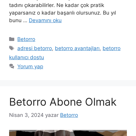
tadını çıkarabilirler. Ne kadar çok pratik
yaparsanız o kadar başarılı olursunuz. Bu yıl
bunu …
Devamını oku
Kategoriler
Betorro
Etiketler
adresi betorro
,
betorro avantajları
,
betorro
kullanıcı dostu
Yorum yap
Betorro Abone Olmak
Nisan 3, 2024
yazar
Betorro