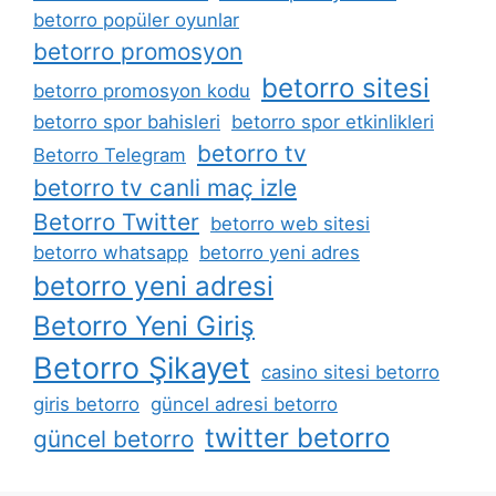
betorro popüler oyunlar
betorro promosyon
betorro sitesi
betorro promosyon kodu
betorro spor bahisleri
betorro spor etkinlikleri
betorro tv
Betorro Telegram
betorro tv canli maç izle
Betorro Twitter
betorro web sitesi
betorro whatsapp
betorro yeni adres
betorro yeni adresi
Betorro Yeni Giriş
Betorro Şikayet
casino sitesi betorro
giris betorro
güncel adresi betorro
twitter betorro
güncel betorro