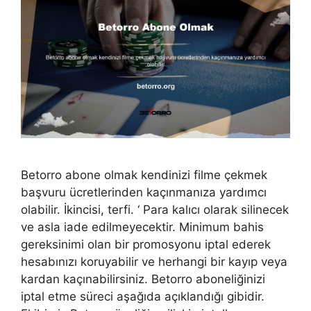
Betorro abone olmak kendinizi filme çekmek
başvuru ücretlerinden kaçınmanıza yardımcı
olabilir. İkincisi, terfi. ‘ Para kalıcı olarak silinecek
ve asla iade edilmeyecektir. Minimum bahis
gereksinimi olan bir promosyonu iptal ederek
hesabınızı koruyabilir ve herhangi bir kayıp veya
kardan kaçınabilirsiniz. Betorro aboneliğinizi
iptal etme süreci aşağıda açıklandığı gibidir.