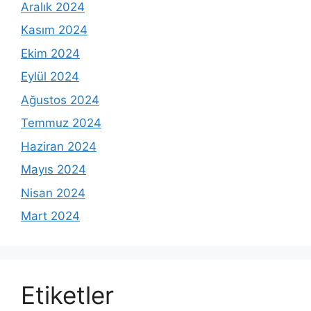
Aralık 2024
Kasım 2024
Ekim 2024
Eylül 2024
Ağustos 2024
Temmuz 2024
Haziran 2024
Mayıs 2024
Nisan 2024
Mart 2024
Etiketler