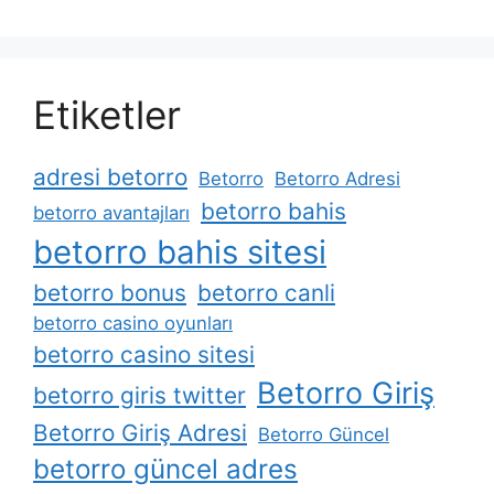
Etiketler
adresi betorro
Betorro
Betorro Adresi
betorro bahis
betorro avantajları
betorro bahis sitesi
betorro bonus
betorro canli
betorro casino oyunları
betorro casino sitesi
Betorro Giriş
betorro giris twitter
Betorro Giriş Adresi
Betorro Güncel
betorro güncel adres