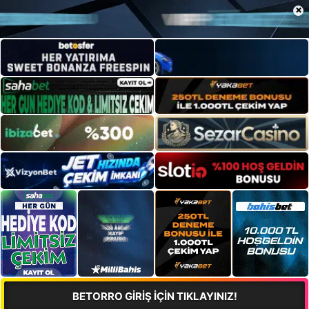
×
BETORRO GİRİŞ İÇİN TIKLAYINIZ!