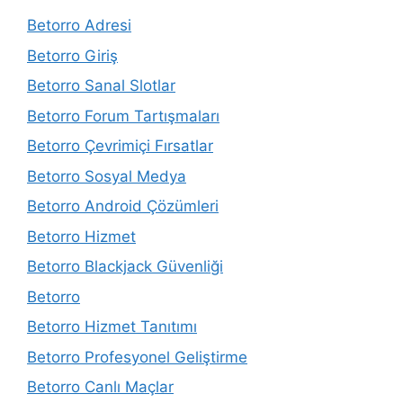
Betorro Adresi
Betorro Giriş
Betorro Sanal Slotlar
Betorro Forum Tartışmaları
Betorro Çevrimiçi Fırsatlar
Betorro Sosyal Medya
Betorro Android Çözümleri
Betorro Hizmet
Betorro Blackjack Güvenliği
Betorro
Betorro Hizmet Tanıtımı
Betorro Profesyonel Geliştirme
Betorro Canlı Maçlar