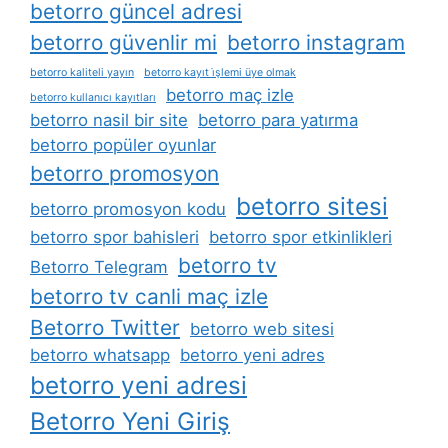
betorro güncel adresi
betorro güvenlir mi
betorro instagram
betorro kaliteli yayın
betorro kayıt i̇şlemi üye olmak
betorro maç izle
betorro kullanıcı kayıtları
betorro nasil bir site
betorro para yatırma
betorro popüler oyunlar
betorro promosyon
betorro sitesi
betorro promosyon kodu
betorro spor bahisleri
betorro spor etkinlikleri
betorro tv
Betorro Telegram
betorro tv canli maç izle
Betorro Twitter
betorro web sitesi
betorro whatsapp
betorro yeni adres
betorro yeni adresi
Betorro Yeni Giriş