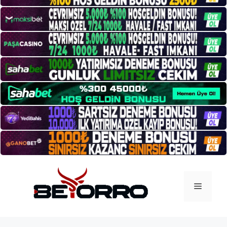
İçeriğe
atla
Menü