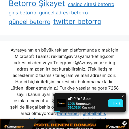
Betorro Şikayet
casino sitesi betorro
giris betorro
güncel adresi betorro
twitter betorro
güncel betorro
Avrasya'nın en büyük reklam platformunda olmak için
Microsoft Teams:
reklam@avrasyamarketing.com
adresimizden veya Telegram: @Avrasyamarketing
adresimizden irtibat kurabilirsiniz. (Tek iletişim
adreslerimiz teams / telegram ve mail adresimizdir.
Harici hiçbir iletişim adresimiz bulunmamaktadır.
Lütfen itibar etmeyiniz.) Türkiye yasalarına göre 7258
sayılı kanun uyarınca yasa dışı bahis oynamanın
cezaları mevcuttur. Şu an bulunduğunuz site hiç bir
şekilde illegal bahis oyunları oynatmıyor ve oynamaya
aracı olmuyordur.
betmanbet
|
globalbahis
|
medyabahis
|
casinomega
|
wbahis
|
deltabahis
|
×
yasalcasinom
|
vertabet