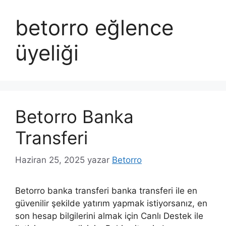
betorro eğlence
üyeliği
Betorro Banka
Transferi
Haziran 25, 2025
yazar
Betorro
Betorro banka transferi banka transferi ile en
güvenilir şekilde yatırım yapmak istiyorsanız, en
son hesap bilgilerini almak için Canlı Destek ile