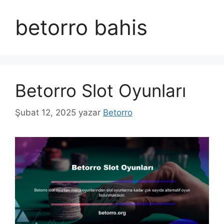
betorro bahis
Betorro Slot Oyunları
Şubat 12, 2025
yazar
Betorro