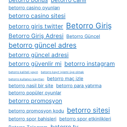
betorro casino oyunları
betorro casino sitesi
Betorro Giriş
betorro giris twitter
Betorro Giriş Adresi
Betorro Güncel
betorro güncel adres
betorro güncel adresi
betorro güvenlir mi
betorro instagram
betorro kaliteli yayın
betorro kayıt i̇şlemi üye olmak
betorro maç izle
betorro kullanıcı kayıtları
betorro nasil bir site
betorro para yatırma
betorro popüler oyunlar
betorro promosyon
betorro sitesi
betorro promosyon kodu
betorro spor bahisleri
betorro spor etkinlikleri
betorro tv