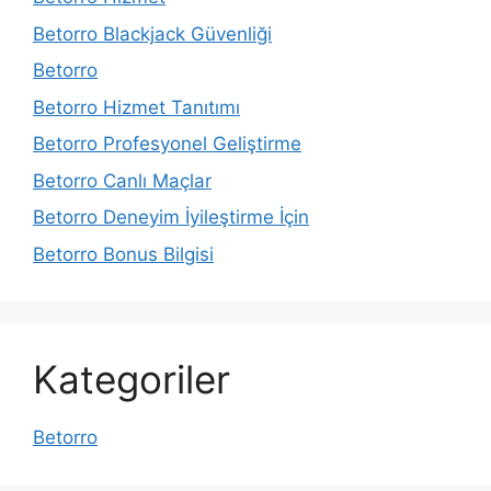
Betorro Blackjack Güvenliği
Betorro
Betorro Hizmet Tanıtımı
Betorro Profesyonel Geliştirme
Betorro Canlı Maçlar
Betorro Deneyim İyileştirme İçin
Betorro Bonus Bilgisi
Kategoriler
Betorro