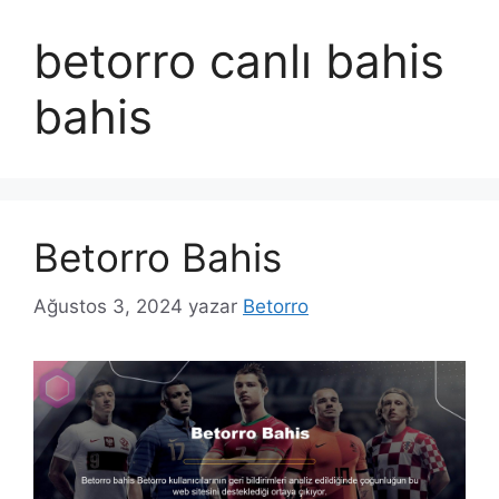
betorro canlı bahis
bahis
Betorro Bahis
Ağustos 3, 2024
yazar
Betorro