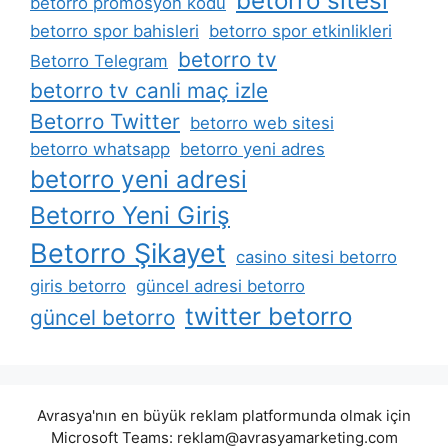
betorro sitesi
betorro promosyon kodu
betorro spor bahisleri
betorro spor etkinlikleri
betorro tv
Betorro Telegram
betorro tv canli maç izle
Betorro Twitter
betorro web sitesi
betorro whatsapp
betorro yeni adres
betorro yeni adresi
Betorro Yeni Giriş
Betorro Şikayet
casino sitesi betorro
giris betorro
güncel adresi betorro
twitter betorro
güncel betorro
Avrasya'nın en büyük reklam platformunda olmak için
Microsoft Teams:
reklam@avrasyamarketing.com