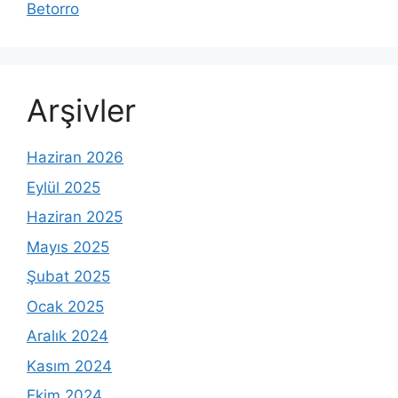
Betorro
Arşivler
Haziran 2026
Eylül 2025
Haziran 2025
Mayıs 2025
Şubat 2025
Ocak 2025
Aralık 2024
Kasım 2024
Ekim 2024