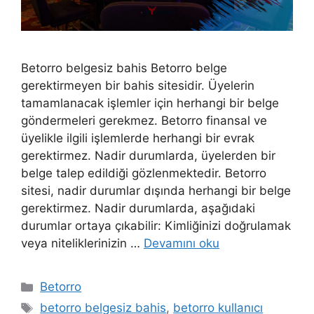
Betorro belgesiz bahis Betorro belge
gerektirmeyen bir bahis sitesidir. Üyelerin
tamamlanacak işlemler için herhangi bir belge
göndermeleri gerekmez. Betorro finansal ve
üyelikle ilgili işlemlerde herhangi bir evrak
gerektirmez. Nadir durumlarda, üyelerden bir
belge talep edildiği gözlenmektedir. Betorro
sitesi, nadir durumlar dışında herhangi bir belge
gerektirmez. Nadir durumlarda, aşağıdaki
durumlar ortaya çıkabilir: Kimliğinizi doğrulamak
veya niteliklerinizin …
Devamını oku
Kategoriler
Betorro
Etiketler
betorro belgesiz bahis
,
betorro kullanıcı