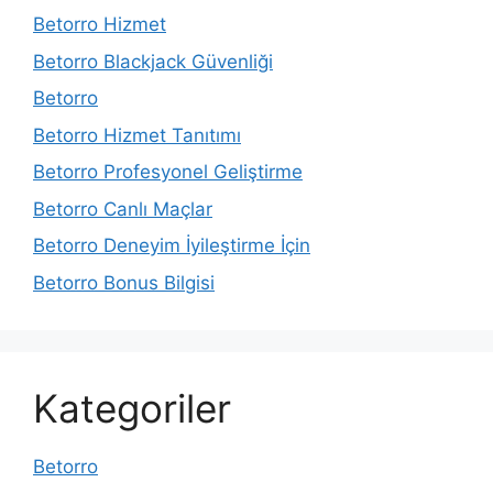
Betorro Hizmet
Betorro Blackjack Güvenliği
Betorro
Betorro Hizmet Tanıtımı
Betorro Profesyonel Geliştirme
Betorro Canlı Maçlar
Betorro Deneyim İyileştirme İçin
Betorro Bonus Bilgisi
Kategoriler
Betorro