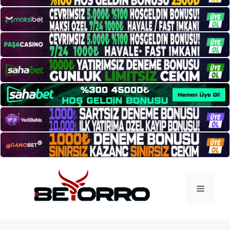
İçeriğe
atla
Menü