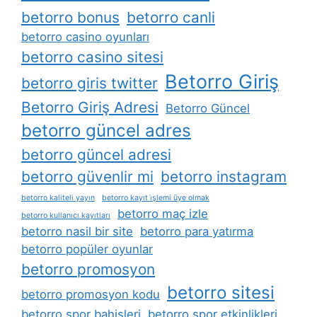
betorro bonus
betorro canli
betorro casino oyunları
betorro casino sitesi
Betorro Giriş
betorro giris twitter
Betorro Giriş Adresi
Betorro Güncel
betorro güncel adres
betorro güncel adresi
betorro güvenlir mi
betorro instagram
betorro kaliteli yayın
betorro kayıt i̇şlemi üye olmak
betorro maç izle
betorro kullanıcı kayıtları
betorro nasil bir site
betorro para yatırma
betorro popüler oyunlar
betorro promosyon
betorro sitesi
betorro promosyon kodu
betorro spor bahisleri
betorro spor etkinlikleri