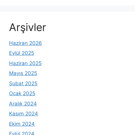
Arşivler
Haziran 2026
Eylül 2025
Haziran 2025
Mayıs 2025
Şubat 2025
Ocak 2025
Aralık 2024
Kasım 2024
Ekim 2024
Eylül 2024