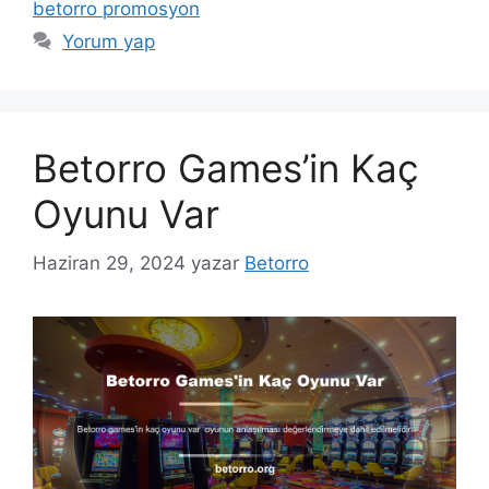
betorro promosyon
Yorum yap
Betorro Games’in Kaç
Oyunu Var
Haziran 29, 2024
yazar
Betorro