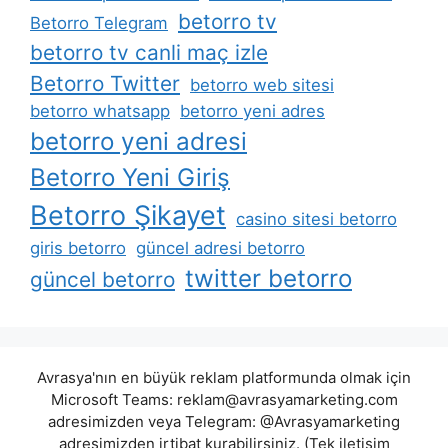
betorro tv
Betorro Telegram
betorro tv canli maç izle
Betorro Twitter
betorro web sitesi
betorro whatsapp
betorro yeni adres
betorro yeni adresi
Betorro Yeni Giriş
Betorro Şikayet
casino sitesi betorro
giris betorro
güncel adresi betorro
twitter betorro
güncel betorro
Avrasya'nın en büyük reklam platformunda olmak için
Microsoft Teams:
reklam@avrasyamarketing.com
adresimizden veya Telegram: @Avrasyamarketing
adresimizden irtibat kurabilirsiniz. (Tek iletişim