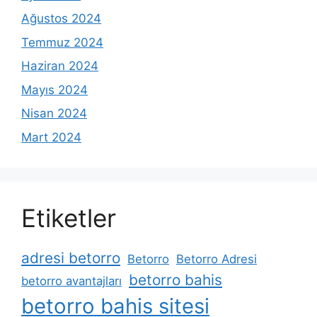
Ağustos 2024
Temmuz 2024
Haziran 2024
Mayıs 2024
Nisan 2024
Mart 2024
Etiketler
adresi betorro
Betorro
Betorro Adresi
betorro bahis
betorro avantajları
betorro bahis sitesi