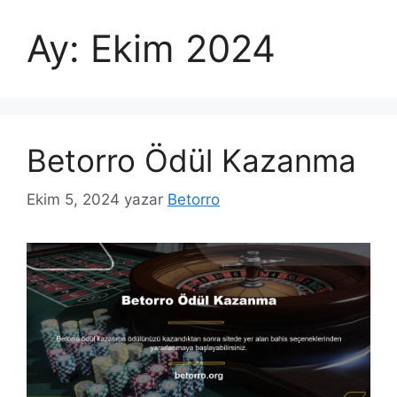
Ay:
Ekim 2024
Betorro Ödül Kazanma
Ekim 5, 2024
yazar
Betorro