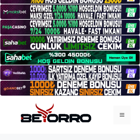
İçeriğe
atla
Menü