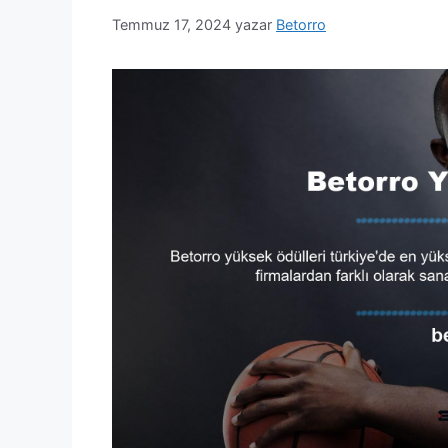
Temmuz 17, 2024
yazar
Betorro