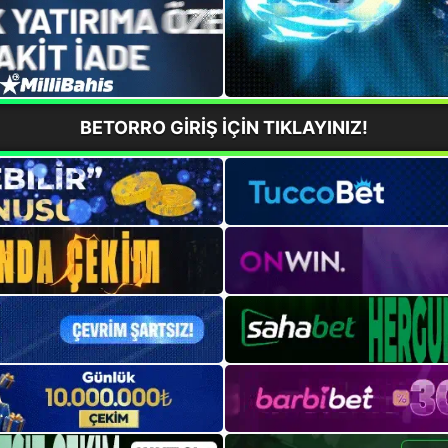
BETORRO GİRİŞ İÇİN TIKLAYINIZ!