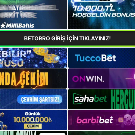
BETORRO GİRİŞ İÇİN TIKLAYINIZ!