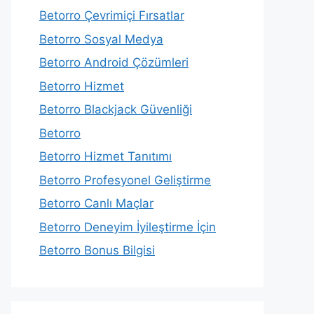
Betorro Çevrimiçi Fırsatlar
Betorro Sosyal Medya
Betorro Android Çözümleri
Betorro Hizmet
Betorro Blackjack Güvenliği
Betorro
Betorro Hizmet Tanıtımı
Betorro Profesyonel Geliştirme
Betorro Canlı Maçlar
Betorro Deneyim İyileştirme İçin
Betorro Bonus Bilgisi