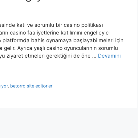
esinde katı ve sorumlu bir casino politikası
n casino faaliyetlerine katılımını engelleyici
rin platformda bahis oynamaya başlayabilmeleri için
gelir. Ayrıca yaşlı casino oyuncularının sorumlu
yu ziyaret etmeleri gerektiğini de öne …
Devamını
lıyor
,
betorro site editörleri