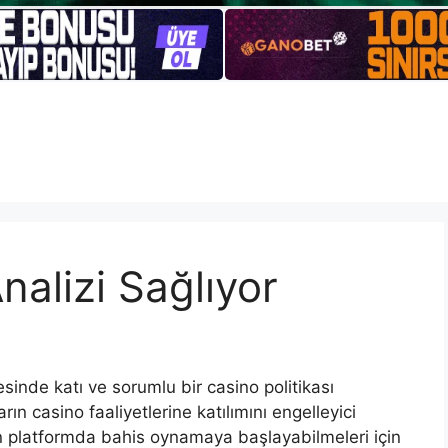
nalizi Sağlıyor
esinde katı ve sorumlu bir casino politikası
n casino faaliyetlerine katılımını engelleyici
rin platformda bahis oynamaya başlayabilmeleri için