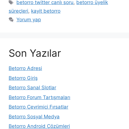
Etiketler
betorro twitter canlı soru
,
betorro üyelik
süreçleri
,
kayit betorro
Yorum yap
Son Yazılar
Betorro Adresi
Betorro Giriş
Betorro Sanal Slotlar
Betorro Forum Tartışmaları
Betorro Çevrimiçi Fırsatlar
Betorro Sosyal Medya
Betorro Android Çözümleri