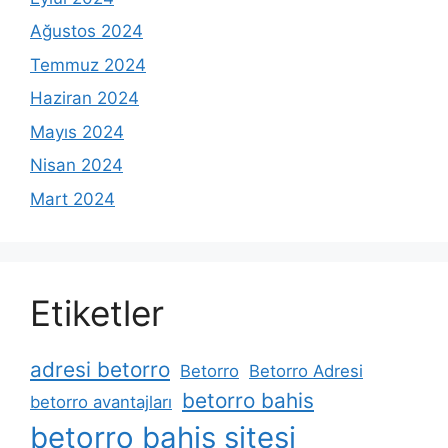
Ağustos 2024
Temmuz 2024
Haziran 2024
Mayıs 2024
Nisan 2024
Mart 2024
Etiketler
adresi betorro
Betorro
Betorro Adresi
betorro bahis
betorro avantajları
betorro bahis sitesi