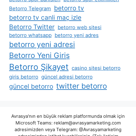
betorro tv
Betorro Telegram
betorro tv canli maç izle
Betorro Twitter
betorro web sitesi
betorro whatsapp
betorro yeni adres
betorro yeni adresi
Betorro Yeni Giriş
Betorro Şikayet
casino sitesi betorro
giris betorro
güncel adresi betorro
twitter betorro
güncel betorro
Avrasya'nın en büyük reklam platformunda olmak için
Microsoft Teams:
reklam@avrasyamarketing.com
adresimizden veya Telegram: @Avrasyamarketing