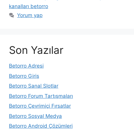
kanalları betorro
Yorum yap
Son Yazılar
Betorro Adresi
Betorro Giriş
Betorro Sanal Slotlar
Betorro Forum Tartışmaları
Betorro Çevrimiçi Fırsatlar
Betorro Sosyal Medya
Betorro Android Çözümleri