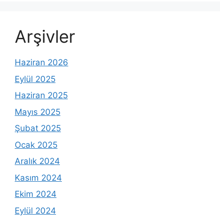
Arşivler
Haziran 2026
Eylül 2025
Haziran 2025
Mayıs 2025
Şubat 2025
Ocak 2025
Aralık 2024
Kasım 2024
Ekim 2024
Eylül 2024