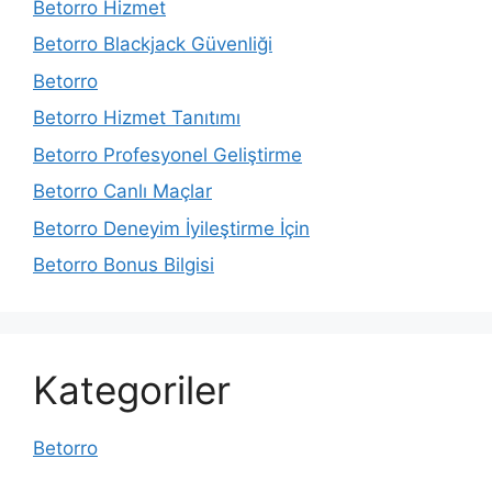
Betorro Hizmet
Betorro Blackjack Güvenliği
Betorro
Betorro Hizmet Tanıtımı
Betorro Profesyonel Geliştirme
Betorro Canlı Maçlar
Betorro Deneyim İyileştirme İçin
Betorro Bonus Bilgisi
Kategoriler
Betorro