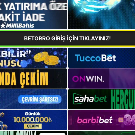
BETORRO GİRİŞ İÇİN TIKLAYINIZ!