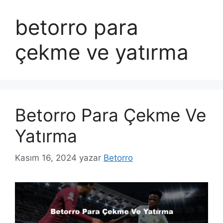
betorro para
çekme ve yatırma
Betorro Para Çekme Ve
Yatırma
Kasım 16, 2024
yazar
Betorro