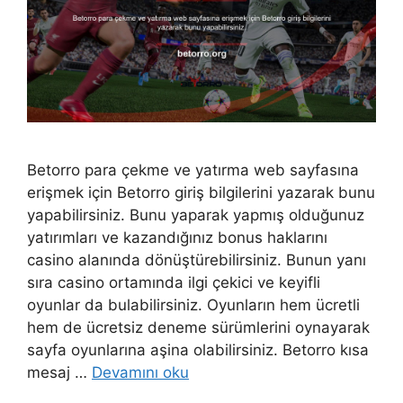
Betorro para çekme ve yatırma web sayfasına
erişmek için Betorro giriş bilgilerini yazarak bunu
yapabilirsiniz. Bunu yaparak yapmış olduğunuz
yatırımları ve kazandığınız bonus haklarını
casino alanında dönüştürebilirsiniz. Bunun yanı
sıra casino ortamında ilgi çekici ve keyifli
oyunlar da bulabilirsiniz. Oyunların hem ücretli
hem de ücretsiz deneme sürümlerini oynayarak
sayfa oyunlarına aşina olabilirsiniz. Betorro kısa
mesaj …
Devamını oku