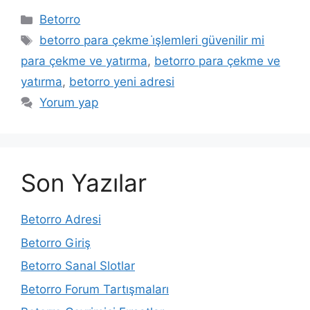
Kategoriler
Betorro
Etiketler
betorro para çekme i̇şlemleri güvenilir mi
para çekme ve yatırma
,
betorro para çekme ve
yatırma
,
betorro yeni adresi
Yorum yap
Son Yazılar
Betorro Adresi
Betorro Giriş
Betorro Sanal Slotlar
Betorro Forum Tartışmaları