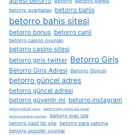
adresi betorro
Betorro
Betorro Adresi
betorro bahis
betorro avantajları
betorro bahis sitesi
betorro bonus
betorro canli
betorro casino oyunları
betorro casino sitesi
Betorro Giriş
betorro giris twitter
Betorro Giriş Adresi
Betorro Güncel
betorro güncel adres
betorro güncel adresi
betorro güvenlir mi
betorro instagram
betorro kaliteli yayın
betorro kayıt i̇şlemi üye olmak
betorro maç izle
betorro kullanıcı kayıtları
betorro nasil bir site
betorro para yatırma
betorro popüler oyunlar