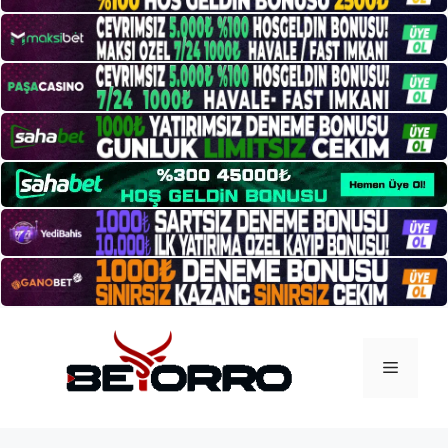
İçeriğe
atla
Menü