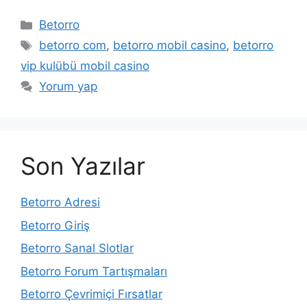
Kategoriler
Betorro
Etiketler
betorro com
,
betorro mobil casino
,
betorro
vip kulübü mobil casino
Yorum yap
Son Yazılar
Betorro Adresi
Betorro Giriş
Betorro Sanal Slotlar
Betorro Forum Tartışmaları
Betorro Çevrimiçi Fırsatlar