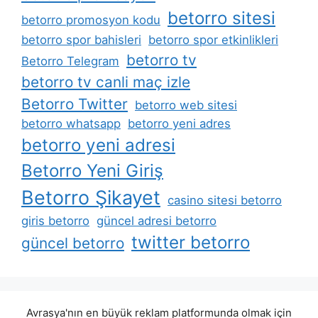
betorro sitesi
betorro promosyon kodu
betorro spor bahisleri
betorro spor etkinlikleri
betorro tv
Betorro Telegram
betorro tv canli maç izle
Betorro Twitter
betorro web sitesi
betorro whatsapp
betorro yeni adres
betorro yeni adresi
Betorro Yeni Giriş
Betorro Şikayet
casino sitesi betorro
giris betorro
güncel adresi betorro
twitter betorro
güncel betorro
Avrasya'nın en büyük reklam platformunda olmak için