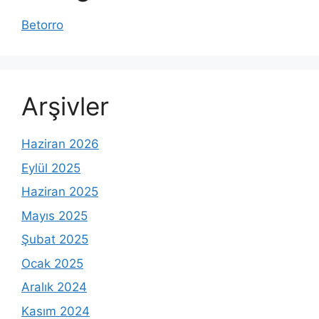
Betorro
Arşivler
Haziran 2026
Eylül 2025
Haziran 2025
Mayıs 2025
Şubat 2025
Ocak 2025
Aralık 2024
Kasım 2024