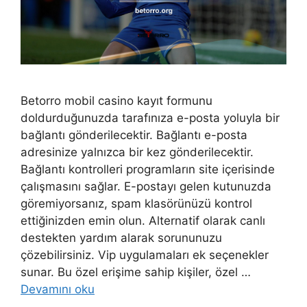
Betorro mobil casino kayıt formunu
doldurduğunuzda tarafınıza e-posta yoluyla bir
bağlantı gönderilecektir. Bağlantı e-posta
adresinize yalnızca bir kez gönderilecektir.
Bağlantı kontrolleri programların site içerisinde
çalışmasını sağlar. E-postayı gelen kutunuzda
göremiyorsanız, spam klasörünüzü kontrol
ettiğinizden emin olun. Alternatif olarak canlı
destekten yardım alarak sorununuzu
çözebilirsiniz. Vip uygulamaları ek seçenekler
sunar. Bu özel erişime sahip kişiler, özel …
Devamını oku