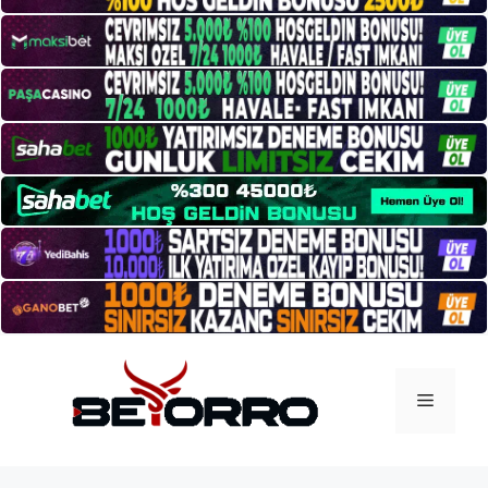
İçeriğe
atla
Menü