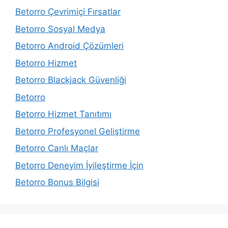
Betorro Çevrimiçi Fırsatlar
Betorro Sosyal Medya
Betorro Android Çözümleri
Betorro Hizmet
Betorro Blackjack Güvenliği
Betorro
Betorro Hizmet Tanıtımı
Betorro Profesyonel Geliştirme
Betorro Canlı Maçlar
Betorro Deneyim İyileştirme İçin
Betorro Bonus Bilgisi