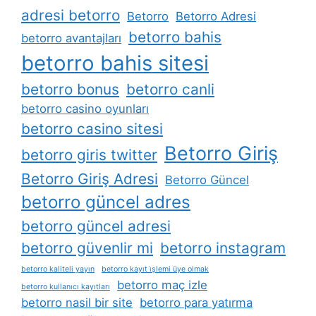
adresi betorro
Betorro
Betorro Adresi
betorro bahis
betorro avantajları
betorro bahis sitesi
betorro bonus
betorro canli
betorro casino oyunları
betorro casino sitesi
Betorro Giriş
betorro giris twitter
Betorro Giriş Adresi
Betorro Güncel
betorro güncel adres
betorro güncel adresi
betorro güvenlir mi
betorro instagram
betorro kaliteli yayın
betorro kayıt i̇şlemi üye olmak
betorro maç izle
betorro kullanıcı kayıtları
betorro nasil bir site
betorro para yatırma