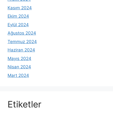
Kasım 2024
Ekim 2024
Eylül 2024
Ağustos 2024
Temmuz 2024
Haziran 2024
Mayıs 2024
Nisan 2024
Mart 2024
Etiketler