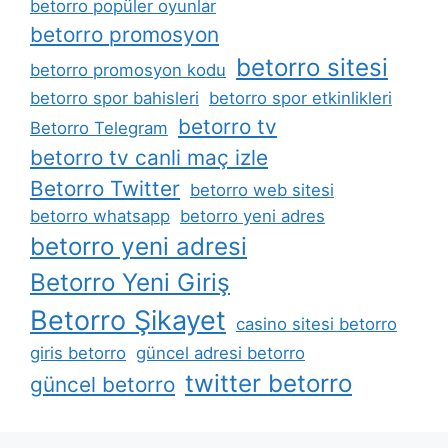
betorro popüler oyunlar
betorro promosyon
betorro sitesi
betorro promosyon kodu
betorro spor bahisleri
betorro spor etkinlikleri
betorro tv
Betorro Telegram
betorro tv canli maç izle
Betorro Twitter
betorro web sitesi
betorro whatsapp
betorro yeni adres
betorro yeni adresi
Betorro Yeni Giriş
Betorro Şikayet
casino sitesi betorro
giris betorro
güncel adresi betorro
twitter betorro
güncel betorro