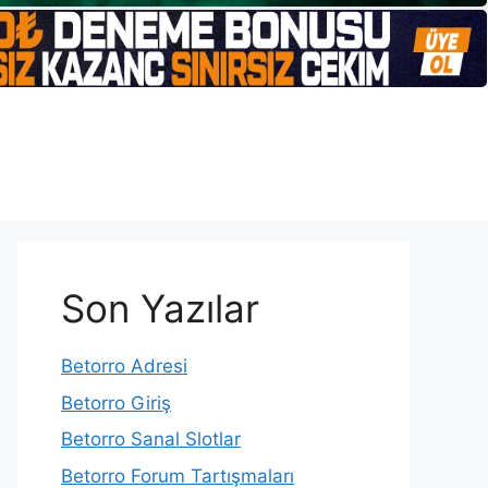
Son Yazılar
Betorro Adresi
Betorro Giriş
Betorro Sanal Slotlar
Betorro Forum Tartışmaları