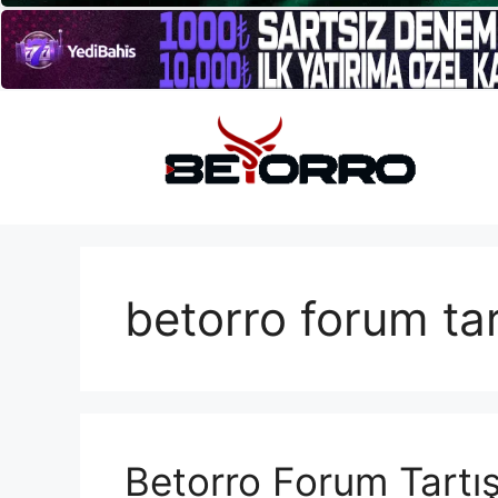
İçeriğe
atla
betorro forum tar
Betorro Forum Tartı