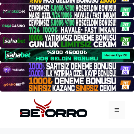
İçeriğe
atla
Menü