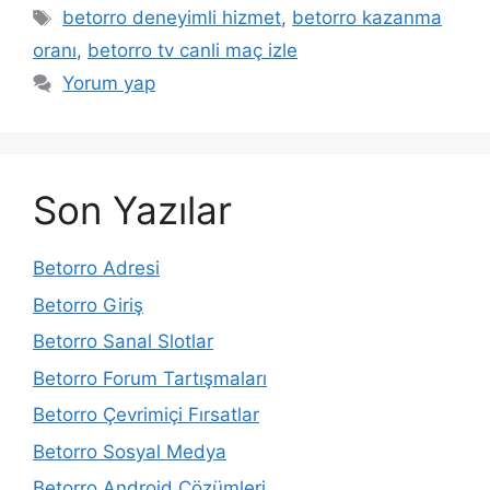
Etiketler
betorro deneyimli hizmet
,
betorro kazanma
oranı
,
betorro tv canli maç izle
Yorum yap
Son Yazılar
Betorro Adresi
Betorro Giriş
Betorro Sanal Slotlar
Betorro Forum Tartışmaları
Betorro Çevrimiçi Fırsatlar
Betorro Sosyal Medya
Betorro Android Çözümleri