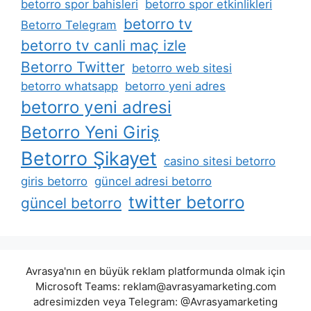
betorro spor bahisleri
betorro spor etkinlikleri
betorro tv
Betorro Telegram
betorro tv canli maç izle
Betorro Twitter
betorro web sitesi
betorro whatsapp
betorro yeni adres
betorro yeni adresi
Betorro Yeni Giriş
Betorro Şikayet
casino sitesi betorro
giris betorro
güncel adresi betorro
twitter betorro
güncel betorro
Avrasya'nın en büyük reklam platformunda olmak için
Microsoft Teams:
reklam@avrasyamarketing.com
adresimizden veya Telegram: @Avrasyamarketing