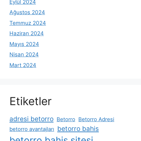
Eylül 2024
Ağustos 2024
Temmuz 2024
Haziran 2024
Mayıs 2024
Nisan 2024
Mart 2024
Etiketler
adresi betorro
Betorro
Betorro Adresi
betorro bahis
betorro avantajları
betorro bahis sitesi