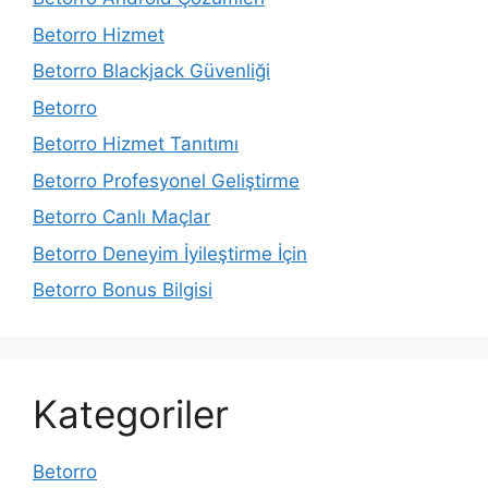
Betorro Hizmet
Betorro Blackjack Güvenliği
Betorro
Betorro Hizmet Tanıtımı
Betorro Profesyonel Geliştirme
Betorro Canlı Maçlar
Betorro Deneyim İyileştirme İçin
Betorro Bonus Bilgisi
Kategoriler
Betorro