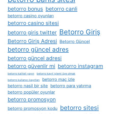
betorro bonus
betorro canli
betorro casino oyunları
betorro casino sitesi
Betorro Giriş
betorro giris twitter
Betorro Giriş Adresi
Betorro Güncel
betorro güncel adres
betorro güncel adresi
betorro güvenlir mi
betorro instagram
betorro kaliteli yayın
betorro kayıt i̇şlemi üye olmak
betorro maç izle
betorro kullanıcı kayıtları
betorro nasil bir site
betorro para yatırma
betorro popüler oyunlar
betorro promosyon
betorro sitesi
betorro promosyon kodu