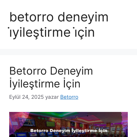
betorro deneyim
i̇yileştirme i̇çin
Betorro Deneyim
İyileştirme İçin
Eylül 24, 2025
yazar
Betorro