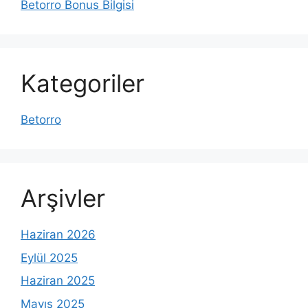
Betorro Bonus Bilgisi
Kategoriler
Betorro
Arşivler
Haziran 2026
Eylül 2025
Haziran 2025
Mayıs 2025