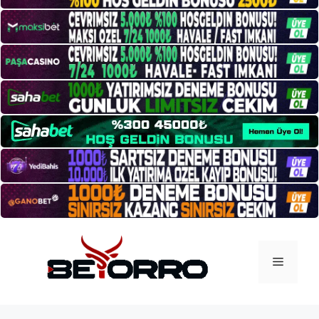
İçeriğe
atla
Menü