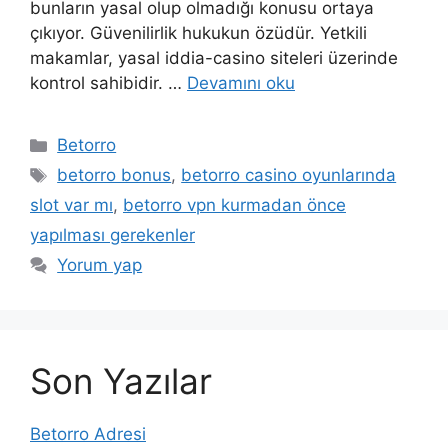
bunların yasal olup olmadığı konusu ortaya
çıkıyor. Güvenilirlik hukukun özüdür. Yetkili
makamlar, yasal iddia-casino siteleri üzerinde
kontrol sahibidir. …
Devamını oku
Kategoriler
Betorro
Etiketler
betorro bonus
,
betorro casino oyunlarında
slot var mı
,
betorro vpn kurmadan önce
yapılması gerekenler
Yorum yap
Son Yazılar
Betorro Adresi