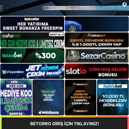
×
BETORRO GİRİŞ İÇİN TIKLAYINIZ!