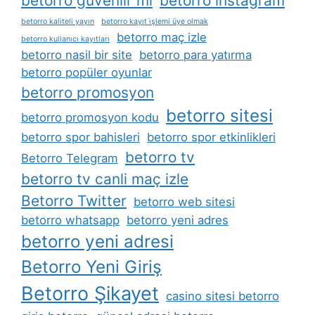
betorro güvenlir mi
betorro instagram
betorro kaliteli yayın
betorro kayıt i̇şlemi üye olmak
betorro maç izle
betorro kullanıcı kayıtları
betorro nasil bir site
betorro para yatırma
betorro popüler oyunlar
betorro promosyon
betorro sitesi
betorro promosyon kodu
betorro spor bahisleri
betorro spor etkinlikleri
betorro tv
Betorro Telegram
betorro tv canli maç izle
Betorro Twitter
betorro web sitesi
betorro whatsapp
betorro yeni adres
betorro yeni adresi
Betorro Yeni Giriş
Betorro Şikayet
casino sitesi betorro