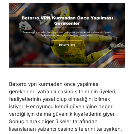
Betorro vpn kurmadan önce yapılması
gerekenler yabancı casino sitelerinin üyeleri,
faaliyetlerinin yasal olup olmadığını bilmek
istiyor. Her oyuncu kendi güvenliğine değer
verdiği için daima güvenlik kıyafetlerini giyer.
Sonuç olarak diğer ülkeler tarafından
lisanslanan yabancı casino sitelerini tartışırken,