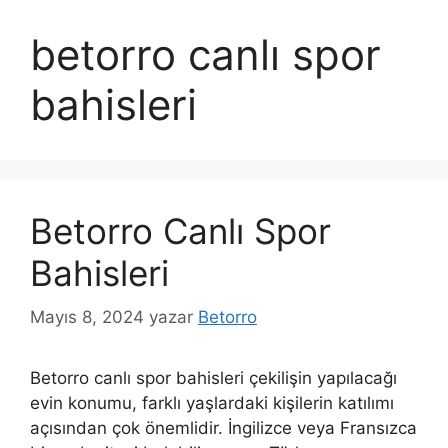
betorro canlı spor
bahisleri
Betorro Canlı Spor
Bahisleri
Mayıs 8, 2024
yazar
Betorro
Betorro canlı spor bahisleri çekilişin yapılacağı
evin konumu, farklı yaşlardaki kişilerin katılımı
açısından çok önemlidir. İngilizce veya Fransızca