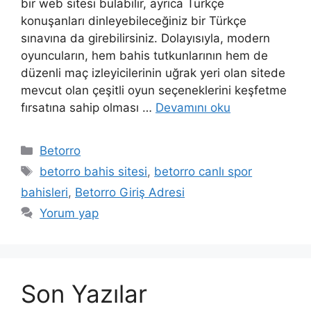
bir web sitesi bulabilir, ayrıca Türkçe
konuşanları dinleyebileceğiniz bir Türkçe
sınavına da girebilirsiniz. Dolayısıyla, modern
oyuncuların, hem bahis tutkunlarının hem de
düzenli maç izleyicilerinin uğrak yeri olan sitede
mevcut olan çeşitli oyun seçeneklerini keşfetme
fırsatına sahip olması …
Devamını oku
Kategoriler
Betorro
Etiketler
betorro bahis sitesi
,
betorro canlı spor
bahisleri
,
Betorro Giriş Adresi
Yorum yap
Son Yazılar