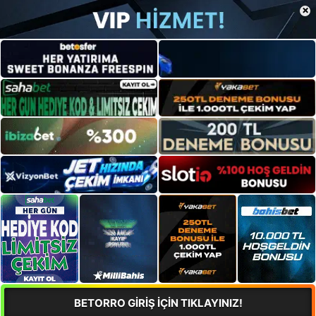
×
BETORRO GİRİŞ İÇİN TIKLAYINIZ!