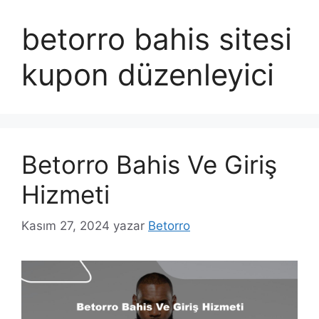
betorro bahis sitesi
kupon düzenleyici
Betorro Bahis Ve Giriş
Hizmeti
Kasım 27, 2024
yazar
Betorro