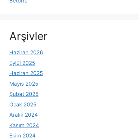
Betorro
Arşivler
Haziran 2026
Eylül 2025
Haziran 2025
Mayıs 2025
Şubat 2025
Ocak 2025
Aralık 2024
Kasım 2024
Ekim 2024