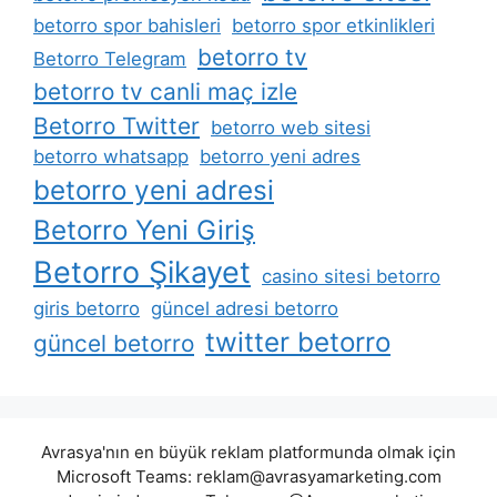
betorro spor bahisleri
betorro spor etkinlikleri
betorro tv
Betorro Telegram
betorro tv canli maç izle
Betorro Twitter
betorro web sitesi
betorro whatsapp
betorro yeni adres
betorro yeni adresi
Betorro Yeni Giriş
Betorro Şikayet
casino sitesi betorro
giris betorro
güncel adresi betorro
twitter betorro
güncel betorro
Avrasya'nın en büyük reklam platformunda olmak için
Microsoft Teams:
reklam@avrasyamarketing.com