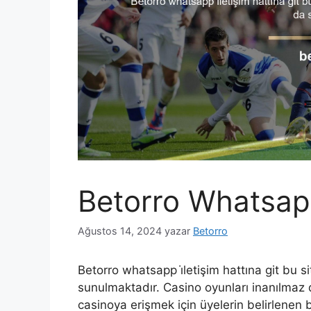
Betorro Whatsapp
Ağustos 14, 2024
yazar
Betorro
Betorro whatsapp i̇letişim hattına git bu s
sunulmaktadır. Casino oyunları inanılmaz 
casinoya erişmek için üyelerin belirlenen 