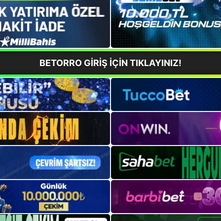
BETORRO GİRİŞ İÇİN TIKLAYINIZ!