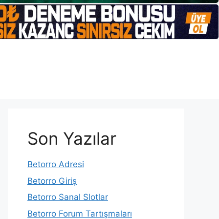
Son Yazılar
Betorro Adresi
Betorro Giriş
Betorro Sanal Slotlar
Betorro Forum Tartışmaları