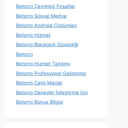
Betorro Çevrimiçi Fırsatlar
Betorro Sosyal Medya
Betorro Android Çözümleri
Betorro Hizmet
Betorro Blackjack Güvenliği
Betorro
Betorro Hizmet Tanıtımı
Betorro Profesyonel Geliştirme
Betorro Canlı Maçlar
Betorro Deneyim İyileştirme İçin
Betorro Bonus Bilgisi