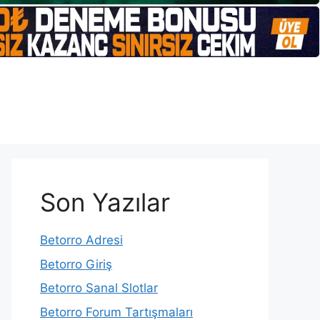
Son Yazılar
Betorro Adresi
Betorro Giriş
Betorro Sanal Slotlar
Betorro Forum Tartışmaları